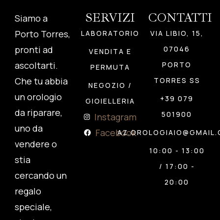
SERVIZI
CONTATTI
Siamo a
Porto Torres,
LABORATORIO
VIA LIBIO, 15,
pronti ad
07046
VENDITA E
ascoltarti.
PORTO
PERMUTA
Che tu abbia
TORRES SS
NEGOZIO /
un orologio
+39 079
GIOIELLERIA
da riparare,
501900
Instagram
uno da
Facebook
AZ.OROLOGIAIO@GMAIL
vendere o
10:00 - 13:00
stia
/ 17:00 -
cercando un
20:00
regalo
speciale,