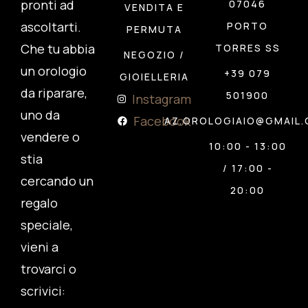
pronti ad
07046
VENDITA E
ascoltarti.
PORTO
PERMUTA
Che tu abbia
TORRES SS
NEGOZIO /
un orologio
+39 079
GIOIELLERIA
da riparare,
501900
Instagram
uno da
Facebook
AZ.OROLOGIAIO@GMAIL
vendere o
10:00 - 13:00
stia
/ 17:00 -
cercando un
20:00
regalo
speciale,
vieni a
trovarci o
scrivici: