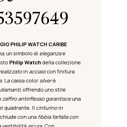
53597649
GIO PHILIP WATCH CARIBE
na
, un simbolo di
eleganza
e
esto
Philip Watch
della collezione
realizzato
in
acciaio
con finitura
a
. La cassa color
silver
è
diamanti
, offrendo uno stile
 zaffiro antiriflesso
garantisce
una
l quadrante. Il
cinturino
in
 chiude con una
fibbia farfalla con
 vestibilità
sicura
. Con