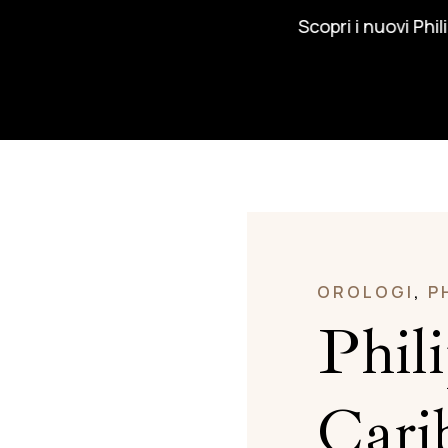
Scopri i nuovi Philip Watch e 
OROLOGI
,
P
Phil
Cari