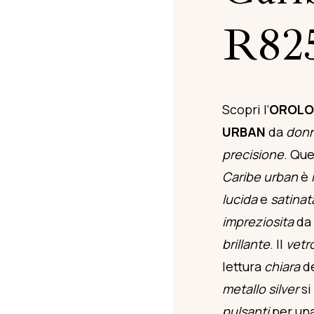
R82
Scopri l’
OROLO
URBAN
da
don
precisione
. Qu
Caribe urban
è
lucida
e
satinat
impreziosita
da
brillante
. Il
vetro
lettura
chiara
de
metallo silver
si
pulsanti
per una