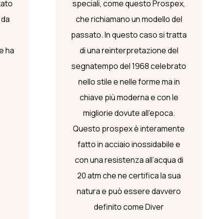
tato
speciali, come questo Prospex,
 da
che richiamano un modello del
passato. In questo caso si tratta
e ha
di una reinterpretazione del
segnatempo del 1968 celebrato
nello stile e nelle forme ma in
chiave più moderna e con le
migliorie dovute all’epoca.
Questo prospex è interamente
fatto in acciaio inossidabile e
con una resistenza all’acqua di
20 atm che ne certifica la sua
natura e può essere davvero
definito come Diver