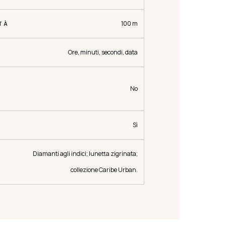
100 m
TÀ
Ore, minuti, secondi, data
No
Sì
Diamanti agli indici; lunetta zigrinata;
collezione Caribe Urban.