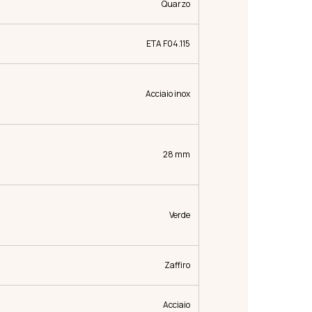
Quarzo
ETA F04.115
Acciaio inox
28 mm
Verde
Zaffiro
Acciaio