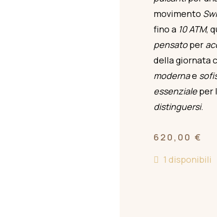
movimento
Sw
fino a
10 ATM
, 
pensato
per
ac
della giornata
moderna
e
sofi
essenziale
per 
distinguersi
.
620,00
€
1 disponibili