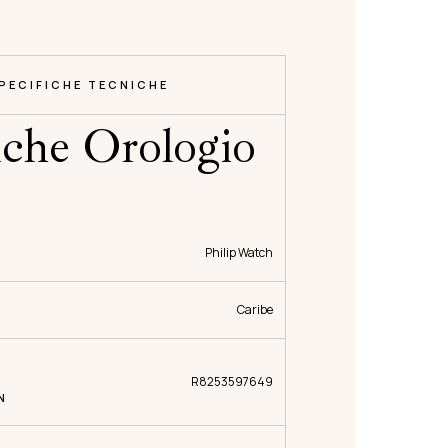
PECIFICHE TECNICHE
iche Orologio
Philip Watch
Caribe
R8253597649
N