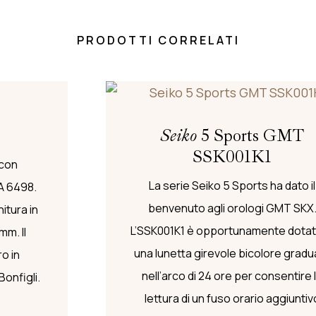
PRODOTTI CORRELATI
Seiko
5 Sports GMT
SSK001K1
 con
La serie Seiko 5 Sports ha dato il
A 6498.
benvenuto agli orologi GMT SKX
itura in
L’SSK001K1 è opportunamente dotat
mm. Il
una lunetta girevole bicolore gradu
o in
nell’arco di 24 ore per consentire 
Bonfigli.
lettura di un fuso orario aggiuntiv